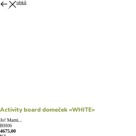
Více výrobků
Activity board domeček «WHITE»
Jo! Mami...
BH06
4675,00